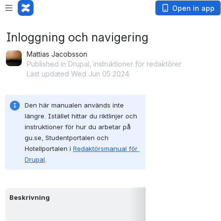
Open in app
Inloggning och navigering
Mattias Jacobsson
Published in Drupal, instruktioner för redaktörer
Last updated Wed Jun 05 2024
Den här manualen används inte 
längre. Istället hittar du riktlinjer och 
instruktioner för hur du arbetar på 
gu.se, Studentportalen och 
Hotellportalen i 
Redaktörsmanual för 
Drupal
.
Beskrivning
Här beskrivs hur d
Film: 
Introduktion